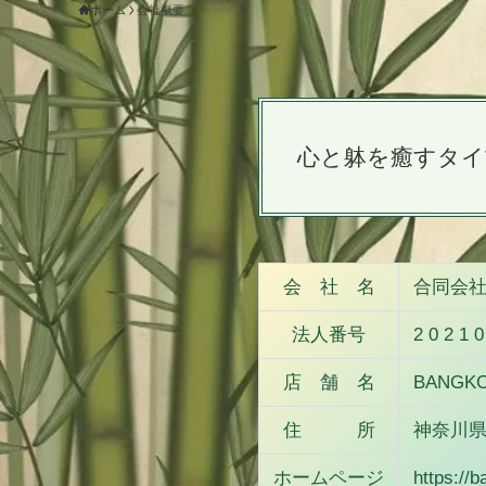
ホーム
会社概要
心と躰を癒すタイ
会 社 名
合同会社B
法人番号
2 0 2 1 0
店 舗 名
BANGKOK
住 所
神奈川県
ホームページ
https://